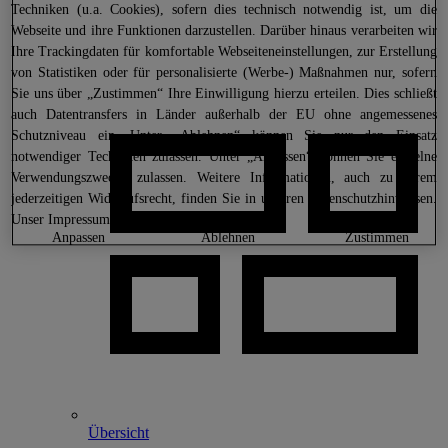
Techniken (u.a. Cookies), sofern dies technisch notwendig ist, um die
Webseite und ihre Funktionen darzustellen. Darüber hinaus verarbeiten wir
Ihre Trackingdaten für komfortable Webseiteneinstellungen, zur Erstellung
von Statistiken oder für personalisierte (Werbe-) Maßnahmen nur, sofern
Sie uns über „Zustimmen“ Ihre Einwilligung hierzu erteilen. Dies schließt
auch Datentransfers in Länder außerhalb der EU ohne angemessenes
Schutzniveau ein. Unter „Ablehnen“ können Sie nur den Einsatz
notwendiger Techniken zulassen. Unter „Anpassen“ können Sie einzelne
Verwendungszwecke zulassen. Weitere Informationen, auch zu Ihrem
jederzeitigen Widerrufsrecht, finden Sie in unseren
Datenschutzhinweisen
.
Unser Impressum finden Sie
hier.
anpassen
ablehnen
zustimmen
Übersicht