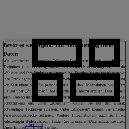
Bevor es weitergeht: Zur Verarbeitung Ihrer
Daten
Wir
verarbeiten auf unserer Webseite Ihre Daten mittels verschiedener
Techniken (u.a. Cookies), sofern dies technisch notwendig ist, um die
Webseite und ihre Funktionen darzustellen. Darüber hinaus verarbeiten wir
Ihre Trackingdaten für komfortable Webseiteneinstellungen, zur Erstellung
von Statistiken oder für personalisierte (Werbe-) Maßnahmen nur, sofern
Sie uns über „Zustimmen“ Ihre Einwilligung hierzu erteilen. Dies schließt
auch Datentransfers in Länder außerhalb der EU ohne angemessenes
Schutzniveau ein. Unter „Ablehnen“ können Sie nur den Einsatz
notwendiger Techniken zulassen. Unter „Anpassen“ können Sie einzelne
Verwendungszwecke zulassen. Weitere Informationen, auch zu Ihrem
jederzeitigen Widerrufsrecht, finden Sie in unseren
Datenschutzhinweisen
.
Übersicht
Unser Impressum finden Sie
hier.