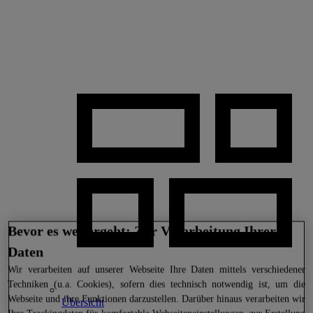
Bevor es weitergeht: Zur Verarbeitung Ihrer
Daten
Wir
verarbeiten auf unserer Webseite Ihre Daten mittels verschiedener
Techniken (u.a. Cookies), sofern dies technisch notwendig ist, um die
Webseite und ihre Funktionen darzustellen. Darüber hinaus verarbeiten wir
Übersicht