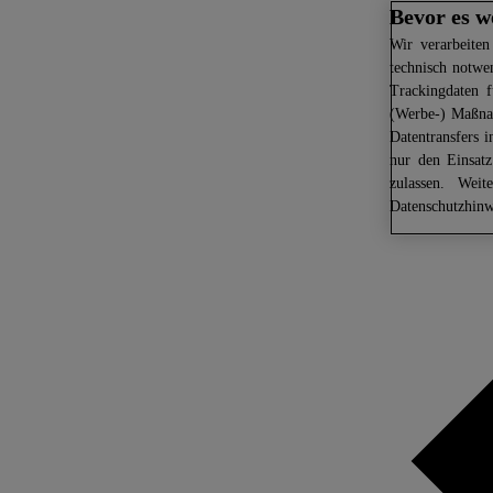
Bevor es w
Wir
verarbeiten
technisch notwe
Trackingdaten f
(Werbe-) Maßnah
Datentransfers 
nur den Einsat
zulassen. Weit
Datenschutzhinw