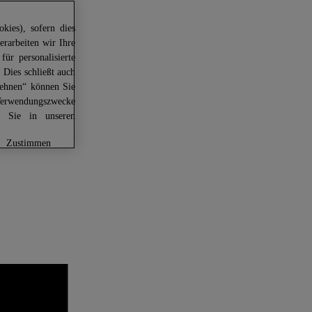
kies), sofern dies
erarbeiten wir Ihre
für personalisierte
 Dies schließt auch
lehnen“ können Sie
Verwendungszwecke
en Sie in unseren
zustimmen