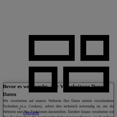
Bevor es weitergeht: Zur Verarbeitung Ihrer
Daten
Wir
verarbeiten auf unserer Webseite Ihre Daten mittels verschiedener
Techniken (u.a. Cookies), sofern dies technisch notwendig ist, um die
Webseite und ihre Funktionen darzustellen. Darüber hinaus verarbeiten wir
Übersicht